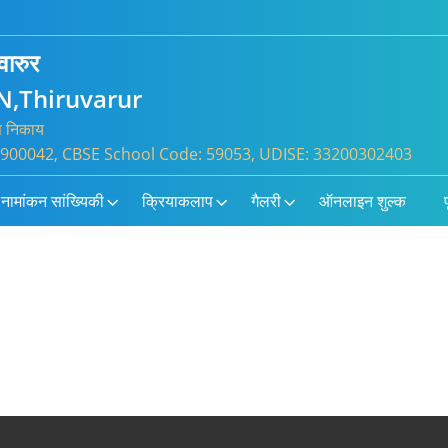
वारुर
N,Thiruvarur
्त निकाय
: 1900042, CBSE School Code: 59053, UDISE: 33200302403
नामांकन सांख्यिकी
क्रियाकलाप
गैलरी
ऑनलाइन शुल्क
प